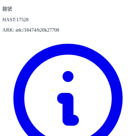
館號
HAST:17528
ARK: ark:/18474/b20k27708