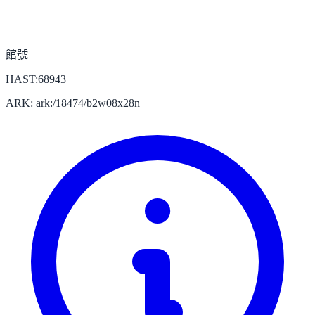
館號
HAST:68943
ARK: ark:/18474/b2w08x28n