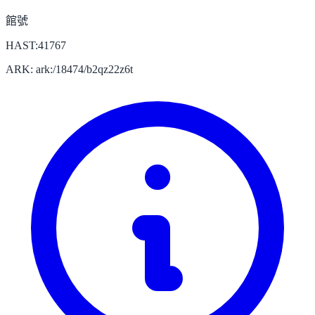
館號
HAST:41767
ARK: ark:/18474/b2qz22z6t