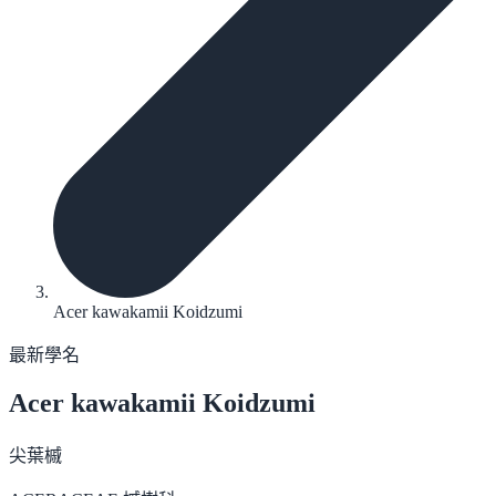
Acer kawakamii Koidzumi
最新學名
Acer kawakamii
Koidzumi
尖葉槭