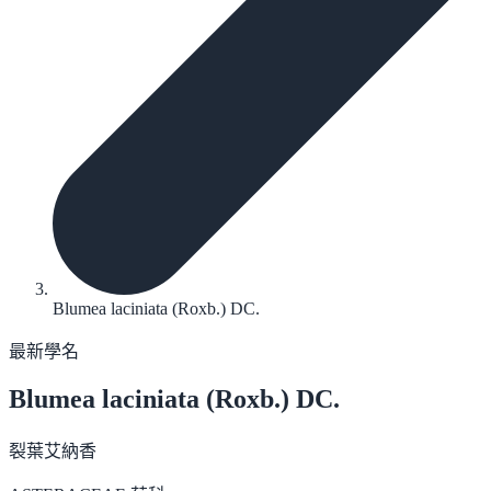
Blumea laciniata (Roxb.) DC.
最新學名
Blumea laciniata
(Roxb.) DC.
裂葉艾納香