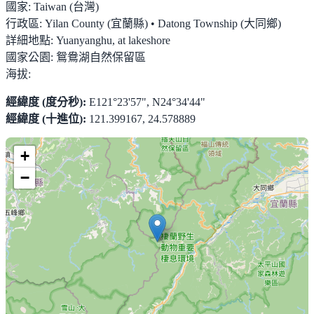
國家:
Taiwan (台灣)
行政區:
Yilan County (宜蘭縣) • Datong Township (大同鄉)
詳細地點:
Yuanyanghu, at lakeshore
國家公園:
鴛鴦湖自然保留區
海拔:
經緯度 (度分秒):
E121°23'57", N24°34'44"
經緯度 (十進位):
121.399167, 24.578889
+
−