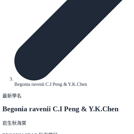
Begonia ravenii C.I Peng & Y.K.Chen
最新學名
Begonia ravenii
C.I Peng & Y.K.Chen
岩生秋海棠