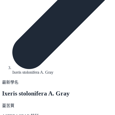
Ixeris stolonifera A. Gray
最新學名
Ixeris stolonifera
A. Gray
蔓苦蕒