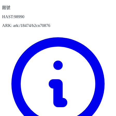
館號
HAST:98990
ARK: ark:/18474/b2cn70876