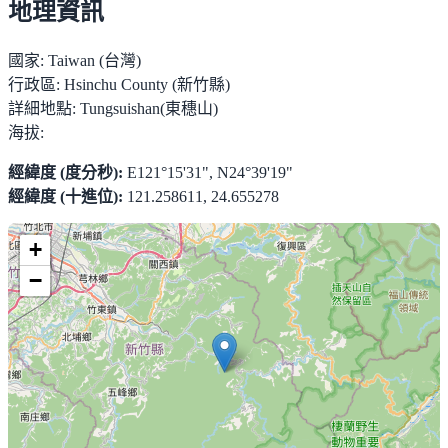
地理資訊
國家:
Taiwan (台灣)
行政區:
Hsinchu County (新竹縣)
詳細地點:
Tungsuishan(東穗山)
海拔:
經緯度 (度分秒):
E121°15'31", N24°39'19"
經緯度 (十進位):
121.258611, 24.655278
+
−