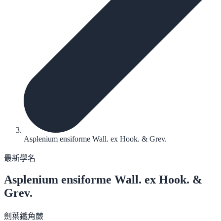
Asplenium ensiforme Wall. ex Hook. & Grev.
最新學名
Asplenium ensiforme
Wall. ex Hook. &
Grev.
劍葉鐵角蕨