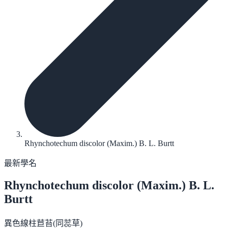
Rhynchotechum discolor (Maxim.) B. L. Burtt
最新學名
Rhynchotechum discolor
(Maxim.) B. L.
Burtt
異色線柱苣苔(同蕊草)