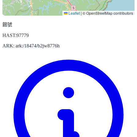
Leaflet
|
© OpenStreetMap contributors
館號
HAST:97779
ARK: ark:/18474/b2jw8776h