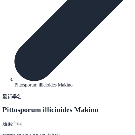
Pittosporum illicioides Makino
最新學名
Pittosporum illicioides
Makino
疏果海桐