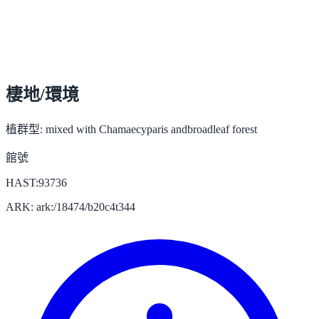
棲地/環境
植群型:
mixed with Chamaecyparis andbroadleaf forest
館號
HAST:93736
ARK: ark:/18474/b20c4t344