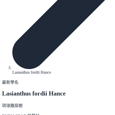
Lasianthus fordii Hance
最新學名
Lasianthus fordii
Hance
琉球雞屎樹