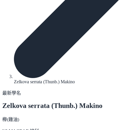
Zelkova serrata (Thunb.) Makino
最新學名
Zelkova serrata
(Thunb.) Makino
櫸(雞油)