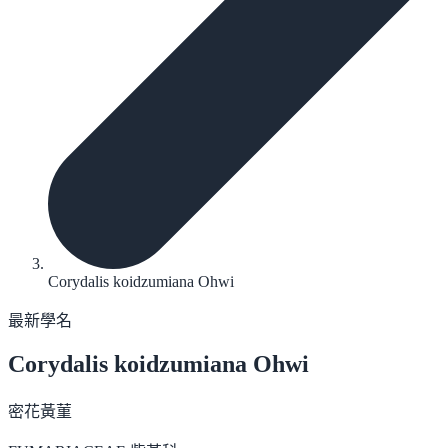
Corydalis koidzumiana Ohwi
最新學名
Corydalis koidzumiana
Ohwi
密花黃菫