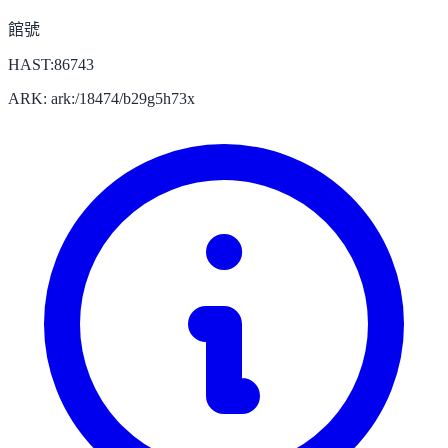
館號
HAST:86743
ARK: ark:/18474/b29g5h73x