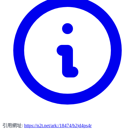
引用網址:
https://n2t.net/ark:/18474/b2jd4ps4r