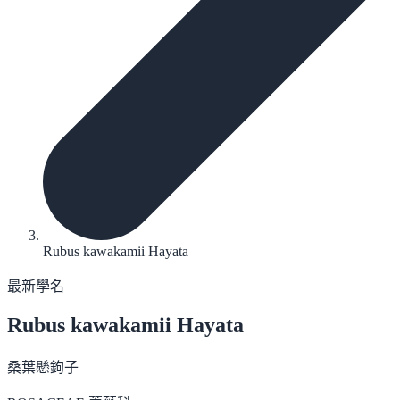
Rubus kawakamii Hayata
最新學名
Rubus kawakamii
Hayata
桑葉懸鉤子