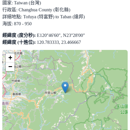
國家:
Taiwan (台灣)
行政區:
Changhua County (彰化縣)
詳細地點:
Tofuya (特富野) to Taban (達邦)
海拔:
870 - 950
經緯度 (度分秒):
E120°46'60", N23°28'00"
經緯度 (十進位):
120.783333, 23.466667
+
−