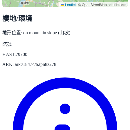
Leaflet
|
© OpenStreetMap contributors
棲地/環境
地形位置:
on mountain slope (山坡)
館號
HAST:79700
ARK: ark:/18474/b2pn8z278