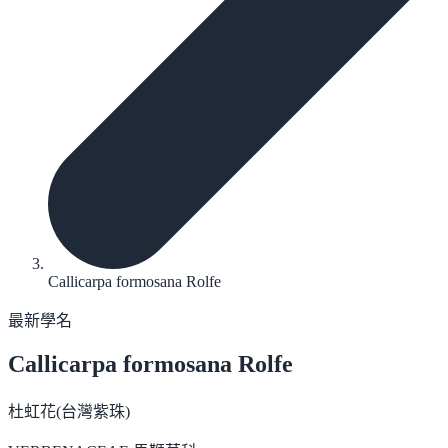
Callicarpa formosana Rolfe
最新學名
Callicarpa formosana
Rolfe
杜虹花(台灣紫珠)