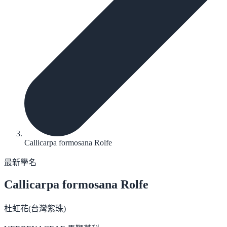
Callicarpa formosana Rolfe
最新學名
Callicarpa formosana
Rolfe
杜虹花(台灣紫珠)