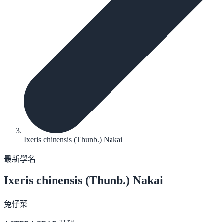
Ixeris chinensis (Thunb.) Nakai
最新學名
Ixeris chinensis
(Thunb.) Nakai
兔仔菜