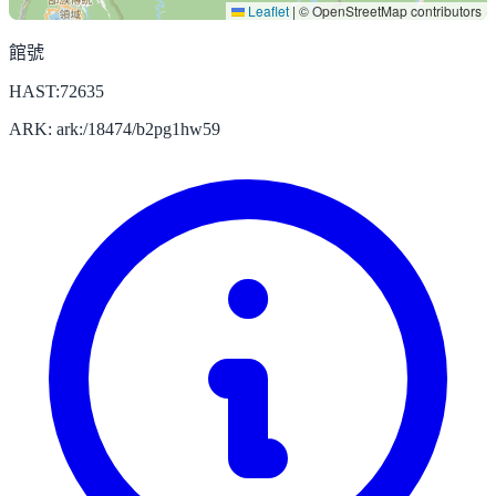
Leaflet
|
© OpenStreetMap contributors
館號
HAST:72635
ARK: ark:/18474/b2pg1hw59