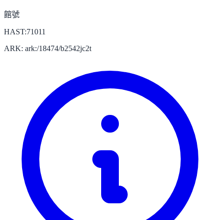
館號
HAST:71011
ARK: ark:/18474/b2542jc2t