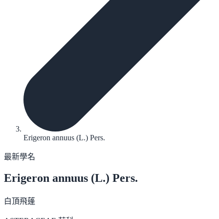
Erigeron annuus (L.) Pers.
最新學名
Erigeron annuus
(L.) Pers.
白頂飛蓬