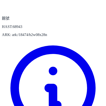
館號
HAST:68943
ARK: ark:/18474/b2w08x28n