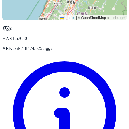
Leaflet
|
© OpenStreetMap contributors
館號
HAST:67650
ARK: ark:/18474/b25t3gg71