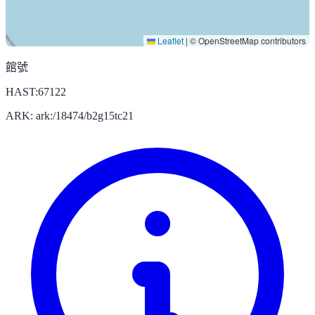
Leaflet
|
© OpenStreetMap contributors
館號
HAST:67122
ARK: ark:/18474/b2g15tc21