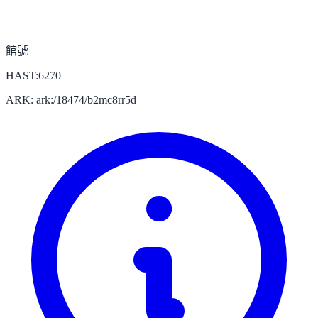
館號
HAST:6270
ARK: ark:/18474/b2mc8rr5d