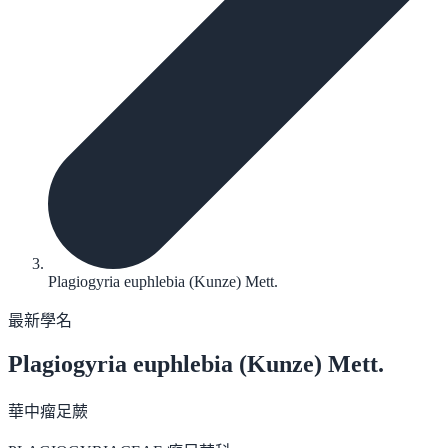
Plagiogyria euphlebia (Kunze) Mett.
最新學名
Plagiogyria euphlebia
(Kunze) Mett.
華中瘤足蕨