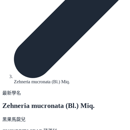
Zehneria mucronata (Bl.) Miq.
最新學名
Zehneria mucronata
(Bl.) Miq.
黑果馬㼎兒