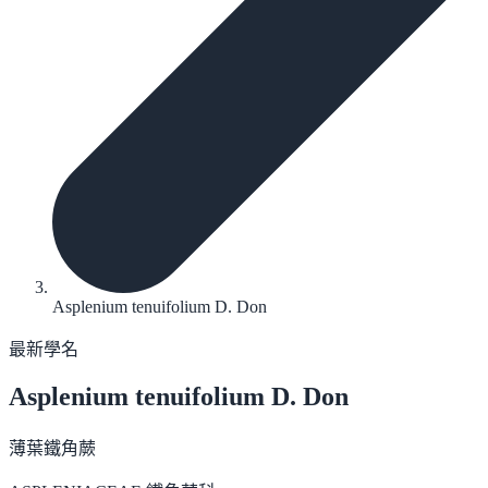
Asplenium tenuifolium D. Don
最新學名
Asplenium tenuifolium
D. Don
薄葉鐵角蕨