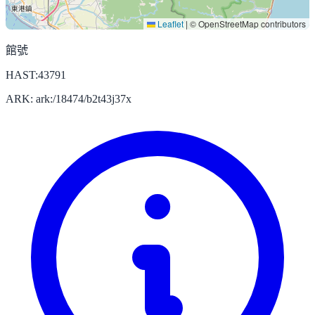
Leaflet
|
© OpenStreetMap contributors
館號
HAST:43791
ARK: ark:/18474/b2t43j37x