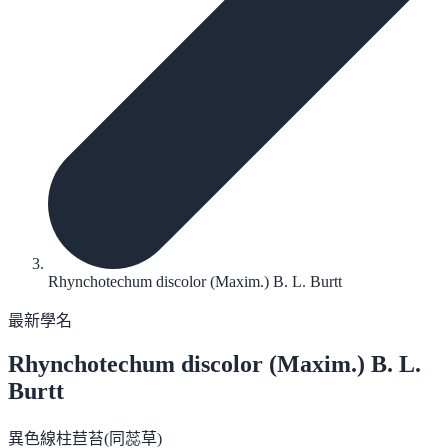
Rhynchotechum discolor (Maxim.) B. L. Burtt
最新學名
Rhynchotechum discolor
(Maxim.) B. L.
Burtt
異色線柱苣苔(同蕊草)