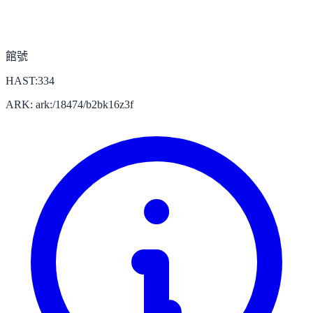
館號
HAST:334
ARK: ark:/18474/b2bk16z3f