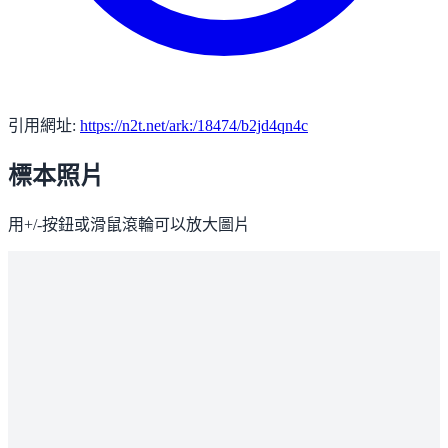
引用網址:
https://n2t.net/ark:/18474/b2jd4qn4c
標本照片
用+/-按鈕或滑鼠滾輪可以放大圖片