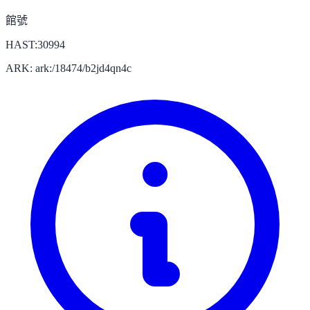
館號
HAST:30994
ARK: ark:/18474/b2jd4qn4c