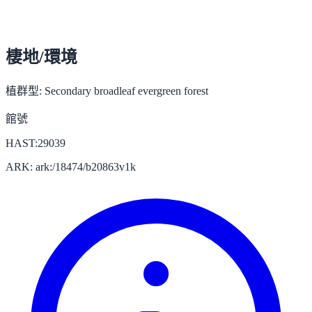
棲地/環境
植群型:
Secondary broadleaf evergreen forest
館號
HAST:29039
ARK: ark:/18474/b20863v1k