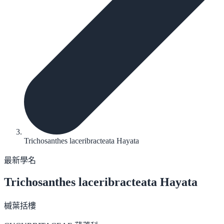
Trichosanthes laceribracteata Hayata
最新學名
Trichosanthes laceribracteata
Hayata
槭葉括樓