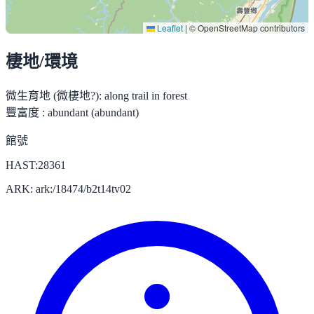
Leaflet
|
© OpenStreetMap contributors
棲地/環境
微生育地 (微棲地?):
along trail in forest
豐富度 :
abundant (abundant)
館號
HAST:28361
ARK: ark:/18474/b2t14tv02