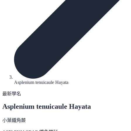
Asplenium tenuicaule Hayata
最新學名
Asplenium tenuicaule
Hayata
小葉鐵角蕨