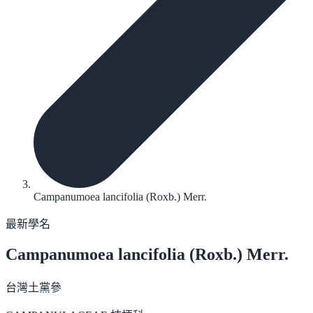
Campanumoea lancifolia (Roxb.) Merr.
最新學名
Campanumoea lancifolia
(Roxb.) Merr.
台灣土黨參