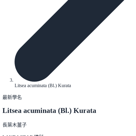
Litsea acuminata (Bl.) Kurata
最新學名
Litsea acuminata
(Bl.) Kurata
長葉木薑子