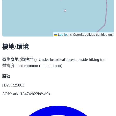
Leaflet
|
© OpenStreetMap contributors
棲地/環境
微生育地 (微棲地?):
Under broadleaf forest, beside hiking trail.
豐富度 :
not common (not common)
館號
HAST:25863
ARK: ark:/18474/b22b8vd9s