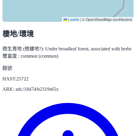
Leaflet
|
© OpenStreetMap contributors
棲地/環境
微生育地 (微棲地?):
Under broadleaf forest, associated with herbs
豐富度 :
common (common)
館號
HAST:25722
ARK: ark:/18474/b2319s65x