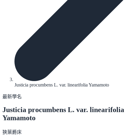
Justicia procumbens L. var. linearifolia Yamamoto
最新學名
Justicia procumbens
L. var. linearifolia
Yamamoto
狹葉爵床