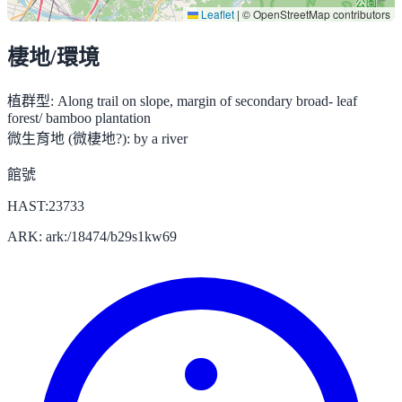
Leaflet
|
© OpenStreetMap contributors
棲地/環境
植群型:
Along trail on slope, margin of secondary broad- leaf
forest/ bamboo plantation
微生育地 (微棲地?):
by a river
館號
HAST:23733
ARK: ark:/18474/b29s1kw69