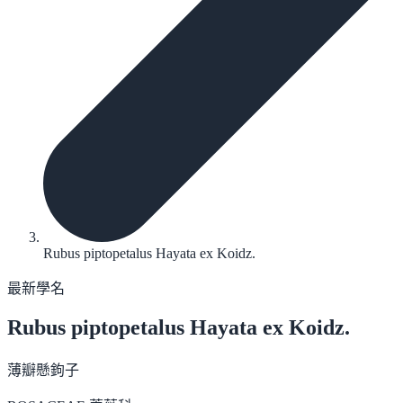
Rubus piptopetalus Hayata ex Koidz.
最新學名
Rubus piptopetalus
Hayata ex Koidz.
薄瓣懸鉤子