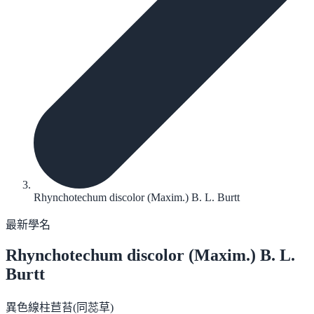
Rhynchotechum discolor (Maxim.) B. L. Burtt
最新學名
Rhynchotechum discolor
(Maxim.) B. L.
Burtt
異色線柱苣苔(同蕊草)