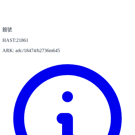
館號
HAST:21861
ARK: ark:/18474/b2736m645