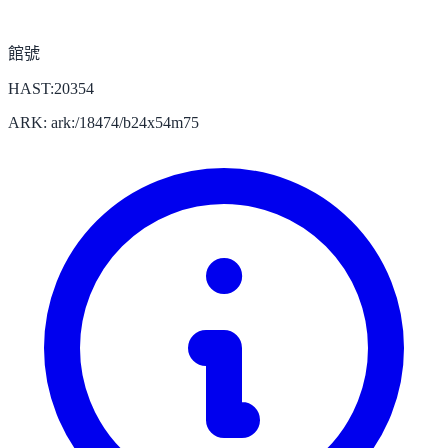
館號
HAST:20354
ARK: ark:/18474/b24x54m75