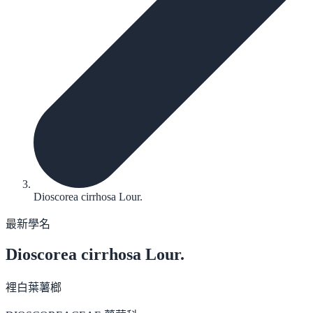
Dioscorea cirrhosa Lour.
最新學名
Dioscorea cirrhosa
Lour.
裡白葉薯榔