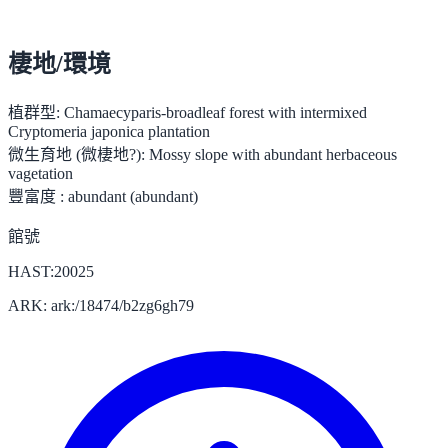
棲地/環境
植群型:
Chamaecyparis-broadleaf forest with intermixed
Cryptomeria japonica plantation
微生育地 (微棲地?):
Mossy slope with abundant herbaceous
vagetation
豐富度 :
abundant (abundant)
館號
HAST:20025
ARK: ark:/18474/b2zg6gh79