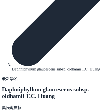
Daphniphyllum glaucescens subsp. oldhamii T.C. Huang
最新學名
Daphniphyllum glaucescens
subsp.
oldhamii T.C. Huang
奧氏虎皮楠