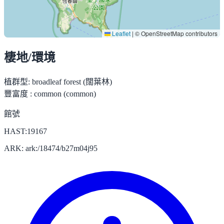
Leaflet
|
© OpenStreetMap contributors
棲地/環境
植群型:
broadleaf forest (闊葉林)
豐富度 :
common (common)
館號
HAST:19167
ARK: ark:/18474/b27m04j95