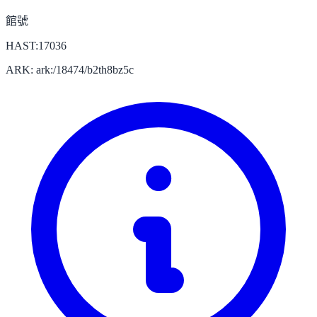
館號
HAST:17036
ARK: ark:/18474/b2th8bz5c