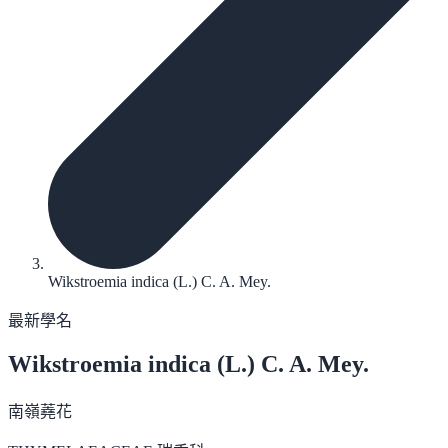
Wikstroemia indica (L.) C. A. Mey.
最新學名
Wikstroemia indica
(L.) C. A. Mey.
南嶺蕘花