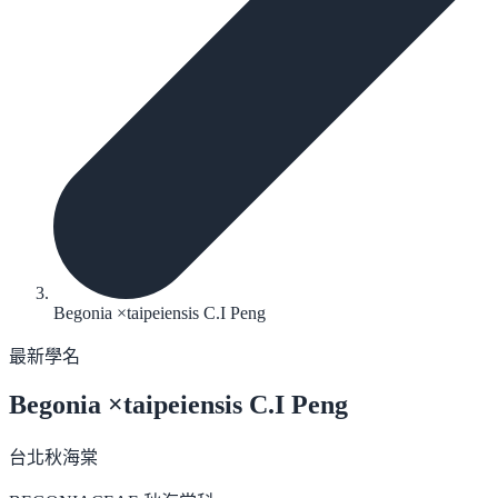
Begonia ×taipeiensis C.I Peng
最新學名
Begonia ×taipeiensis
C.I Peng
台北秋海棠