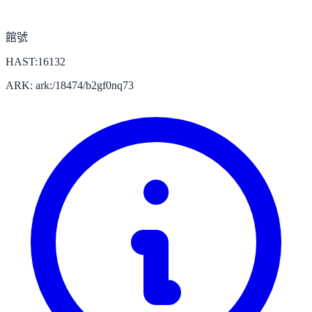
館號
HAST:16132
ARK: ark:/18474/b2gf0nq73