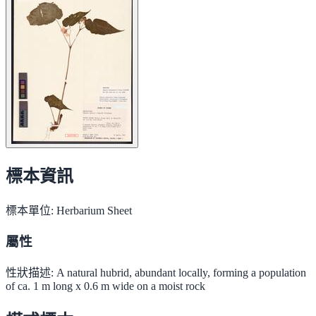
標本資訊
標本單位:
Herbarium Sheet
屬性
性狀描述:
A natural hubrid, abundant locally, forming a population
of ca. 1 m long x 0.6 m wide on a moist rock