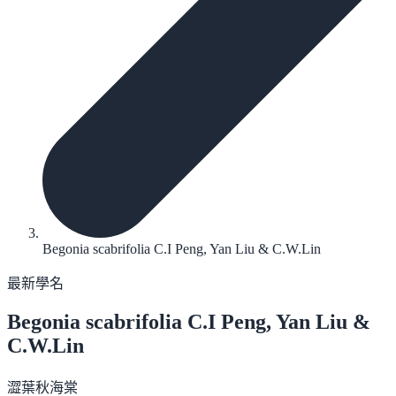
Begonia scabrifolia C.I Peng, Yan Liu & C.W.Lin
最新學名
Begonia scabrifolia
C.I Peng, Yan Liu &
C.W.Lin
澀葉秋海棠