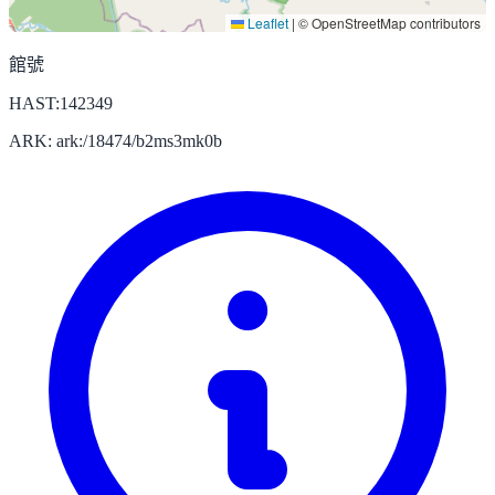
Leaflet
|
© OpenStreetMap contributors
館號
HAST:142349
ARK: ark:/18474/b2ms3mk0b