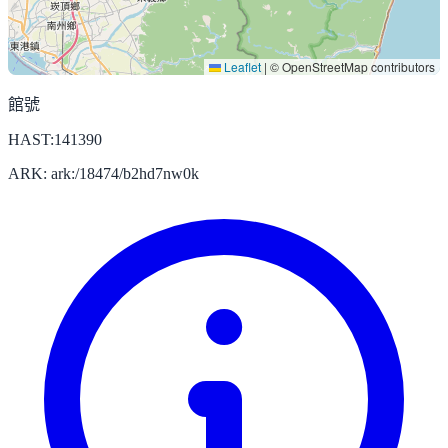
Leaflet
|
© OpenStreetMap contributors
館號
HAST:141390
ARK: ark:/18474/b2hd7nw0k